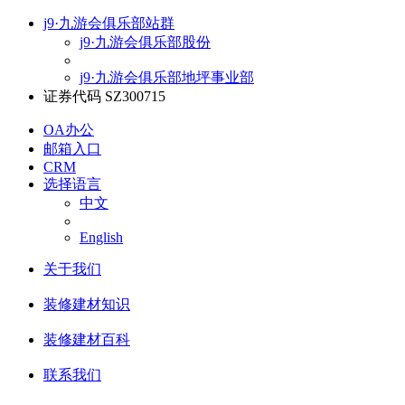
j9·九游会俱乐部站群
j9·九游会俱乐部股份
j9·九游会俱乐部地坪事业部
证券代码 SZ300715
OA办公
邮箱入口
CRM
选择语言
中文
English
关于我们
装修建材知识
装修建材百科
联系我们