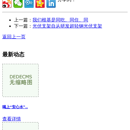
上一篇：
我们根基是同吃、同住、同
下一篇：
光伏支架自从研发超轻钢光伏支架
返回上一页
最新动态
喝上“安心水”...
查看详情