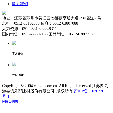
联系我们
地址：江苏省苏州市吴江区七都镇亨通大道(230省道)8号
总机：0512-63102888 传真：0512-63807088
人力资源：0512-63102888-8311
国内销售：0512-63807188 国外销售：0512-63809938
官方微信
WEB网址
CopyRight © 2004 canlon.com.cn. All Rights Reserved.江苏j9·九
游会俱乐部建材股份有限公司. 版权所有
苏ICP备11076726
号-1
网站地图