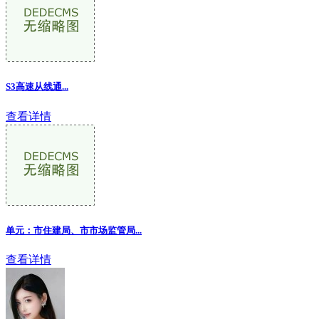
S3高速从线通
...
查看详情
单元：市住建局、市市场监管局...
查看详情